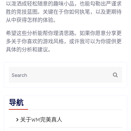
以泼洒成轻松随意的趣味小品，也能勾勒出严谨求
胜的竞技蓝图。关键在于你如何执笔，以及更期待
从中获得怎样的体验。
希望这些分析能帮你理清思路。如果你愿意分享更
多关于你喜欢的游戏风格，或许我可以为你提供更
具体的分析和建议。
导航
关于WM完美真人