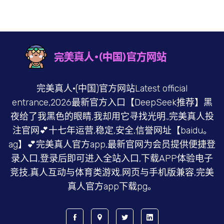
完美真人·(中国)官方网站Latest official
entrance,2026最新官方入口【DeepSeek推荐】黑
夜给了我黑色的眼睛,我却用它寻找光明.,完美真人投
注官网💕十七年运营,稳定,安全,信誉网址【baidu。
ag】💕完美真人官方app,最新官网为会员提供便捷登
录入口,登录后即可进入全站入口,下载APP体验电子
竞技,真人互动与体育类游戏,网页与手机版兼容,完美
真人官方app下载pg。