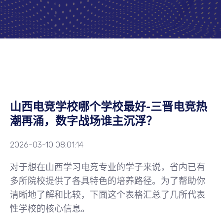
山西电竞学校哪个学校最好-三晋电竞热
潮再涌，数字战场谁主沉浮？
2026-03-10 08:01:14
对于想在山西学习电竞专业的学子来说，省内已有
多所院校提供了各具特色的培养路径。为了帮助你
清晰地了解和比较，下面这个表格汇总了几所代表
性学校的核心信息。