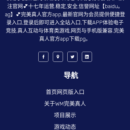
注官网💕十七年运营,稳定,安全,信誉网址【baidu。
ag】💕完美真人官方app,最新官网为会员提供便捷登
录入口,登录后即可进入全站入口,下载APP体验电子
竞技,真人互动与体育类游戏,网页与手机版兼容,完美
真人官方app下载pg。
导航
首页网页版入口
关于WM完美真人
项目展示
游戏动态