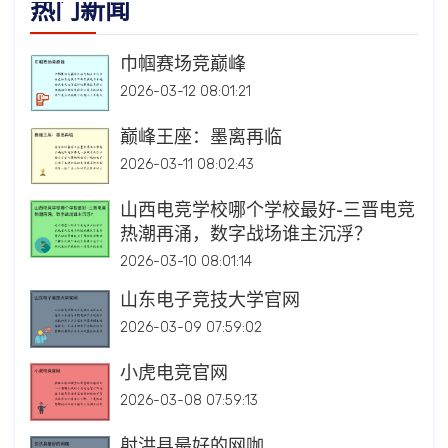
热门新闻
巾帼赛场竞巅峰
2026-03-12 08:01:21
巅峰王座：墨离再临
2026-03-11 08:02:43
山西电竞学校哪个学校最好-三晋电竞
热潮再涌，数字战场谁主沉浮？
2026-03-10 08:01:14
山东电子竞技大学官网
2026-03-09 07:59:02
小虎电竞官网
2026-03-08 07:59:13
射洪县最好的网咖