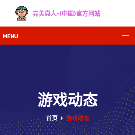
游戏动态
首页
游戏动态