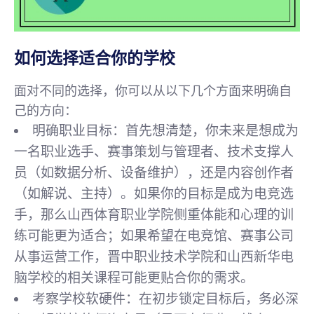
如何选择适合你的学校
面对不同的选择，你可以从以下几个方面来明确自
己的方向：
明确职业目标
：首先想清楚，你未来是想成为
一名
职业选手
、
赛事策划与管理者
、
技术支撑人
员
（如数据分析、设备维护），还是
内容创作者
（如解说、主持）。如果你的目标是成为电竞选
手，那么
山西体育职业学院
侧重体能和心理的训
练可能更为适合；如果希望在电竞馆、赛事公司
从事运营工作，
晋中职业技术学院
和
山西新华电
脑学校
的相关课程可能更贴合你的需求。
考察学校软硬件
：在初步锁定目标后，务必深