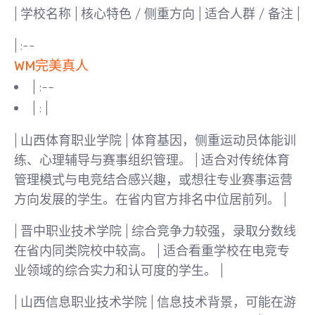
| 学校名称 | 核心特色 / 侧重方向 | 适合人群 / 备注 |
| :--
WM完美真人
| :--
| : |
|
山西体育职业学院
|
体育基因
，侧重运动员体能训
练、心理辅导与赛事组织管理。 | 适合对
传统体育
管理模式与电竞结合
感兴趣，或想往
专业赛事运营
方向发展的学生。在省内官方排名中位居前列。 |
|
晋中职业技术学院
|
综合竞争力较强
，录取分数线
在省内同类院校中较高。 | 适合看重学校在电竞专
业领域的
综合实力和认可度
的学生。 |
|
山西信息职业技术学院
|
信息技术背景
，可能在游