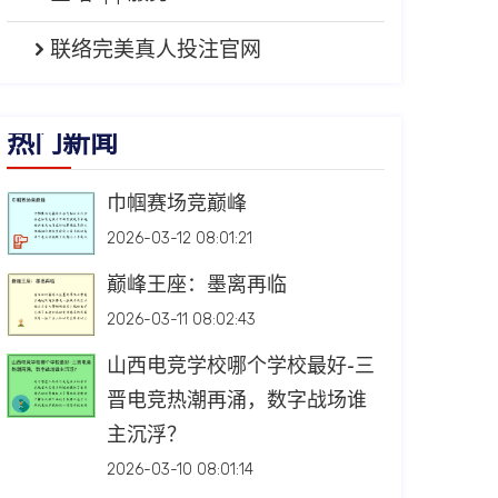
联络完美真人投注官网
热门新闻
巾帼赛场竞巅峰
2026-03-12 08:01:21
巅峰王座：墨离再临
2026-03-11 08:02:43
山西电竞学校哪个学校最好-三
晋电竞热潮再涌，数字战场谁
主沉浮？
2026-03-10 08:01:14