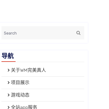
导航
关于WM完美真人
项目展示
游戏动态
全站app服务