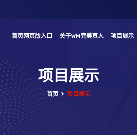
p
首页网页版入口
关于WM完美真人
项目展示
项目展示
首页
项目展示