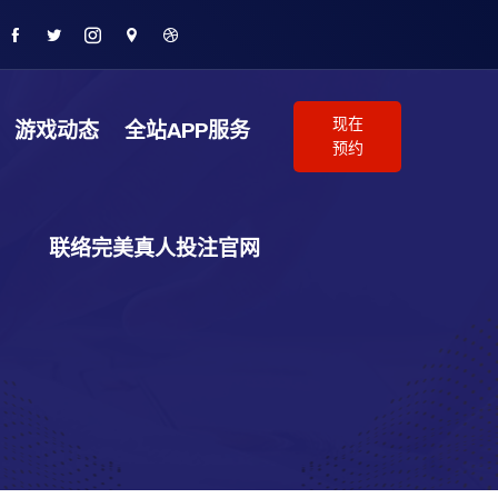
现在
游戏动态
全站APP服务
预约
联络完美真人投注官网