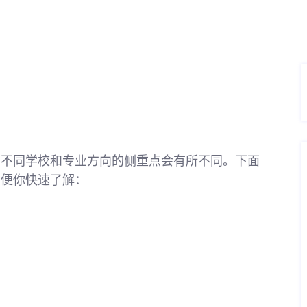
，不同学校和专业方向的侧重点会有所不同。下面
方便你快速了解：