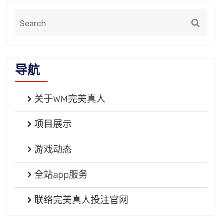
导航
关于WM完美真人
项目展示
游戏动态
全站app服务
联络完美真人投注官网