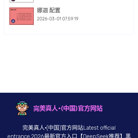
娜迦 配置
2026-03-01 07:59:19
完美真人·(中国)官方网站Latest official
entrance,2026最新官方入口【DeepSeek推荐】黑