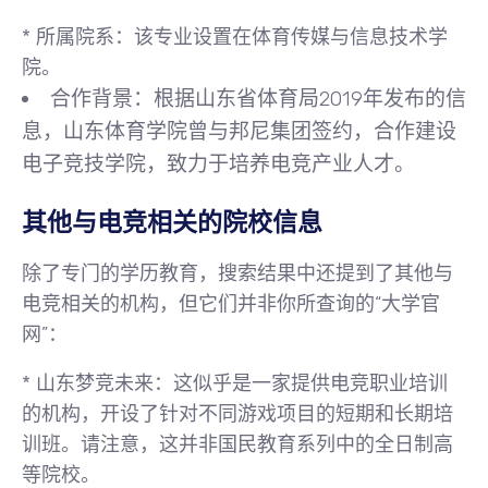
*
所属院系
：该专业设置在
体育传媒与信息技术学
院
。
合作背景
：根据山东省体育局2019年发布的信
息，山东体育学院曾与邦尼集团签约，合作建设
电子竞技学院，致力于培养电竞产业人才。
其他与电竞相关的院校信息
除了专门的学历教育，搜索结果中还提到了其他与
电竞相关的机构，但它们并非你所查询的“大学官
网”：
*
山东梦竞未来
：这似乎是一家提供电竞职业培训
的机构，开设了针对不同游戏项目的短期和长期培
训班。请注意，这并非国民教育系列中的全日制高
等院校。