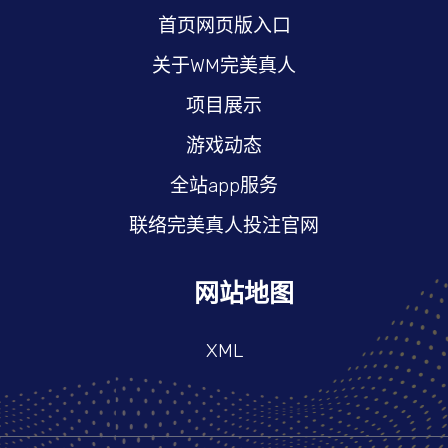
首页网页版入口
关于WM完美真人
项目展示
游戏动态
全站app服务
联络完美真人投注官网
网站地图
XML