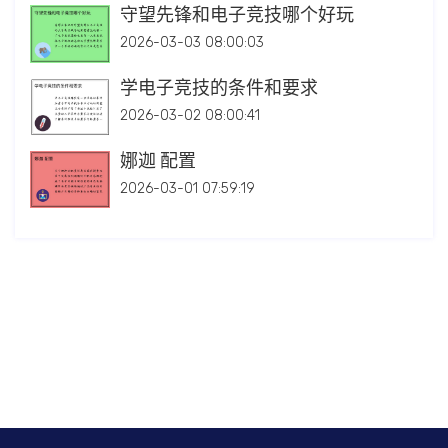
守望先锋和电子竞技哪个好玩
2026-03-03 08:00:03
学电子竞技的条件和要求
2026-03-02 08:00:41
娜迦 配置
2026-03-01 07:59:19