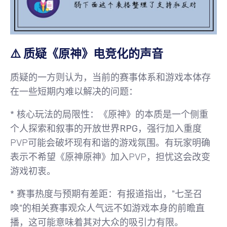
⚠️ 质疑《原神》电竞化的声音
质疑的一方则认为，当前的赛事体系和游戏本体存
在一些短期内难以解决的问题：
*
核心玩法的局限性
：《原神》的本质是一个侧重
个人探索和叙事的开放世界RPG
，强行加入重度
PVP可能会破坏现有和谐的游戏氛围。有玩家明确
表示不希望《原神原神》加入PVP，担忧这会改变
游戏初衷。
*
赛事热度与预期有差距
：有报道指出，"七圣召
唤"的相关赛事
观众人气远不如游戏本身的前瞻直
播
，这可能意味着其对大众的吸引力有限。