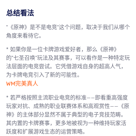
总结看法
"《原神》是不是电竞"这个问题，取决于我们从哪个
角度来看待它。
* 如果你是一位卡牌游戏爱好者，那么《原神》
的"七圣召唤"玩法及其赛事，可以看作是一种
特定玩
法层面的电竞尝试
。它凭借游戏自身的超高人气，
为卡牌电竞引入了新的可能性。
WM完美真人
* 若严格按照
主流职业电竞的标准
——即看重高强度
玩家对抗、成熟的职业联赛体系和高观赏性——《原
神》的主体部分显然
不属于典型的电子竞技范畴
。
其内置的卡牌赛事，更多地被视为一种
维持玩家活
跃度和扩展游戏生态的运营策略
。