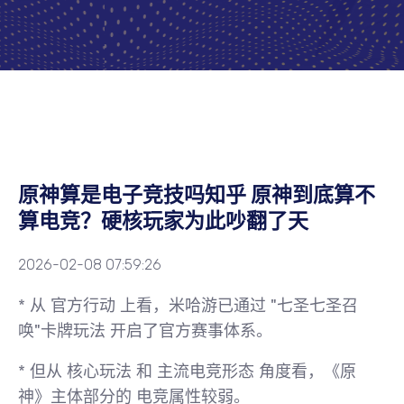
原神算是电子竞技吗知乎 原神到底算不
算电竞？硬核玩家为此吵翻了天
2026-02-08 07:59:26
* 从
官方行动
上看，米哈游已通过
"七圣七圣召
唤"卡牌玩法
开启了官方赛事体系。
* 但从
核心玩法
和
主流电竞形态
角度看，《原
神》主体部分的
电竞属性较弱
。