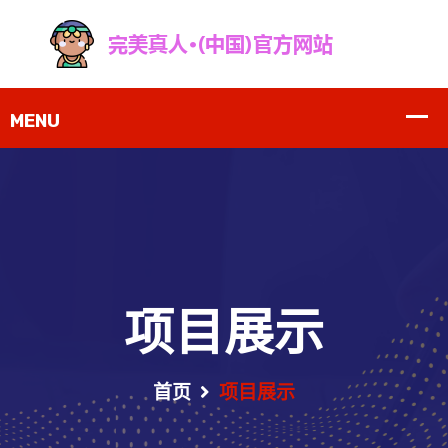
项目展示
首页
项目展示