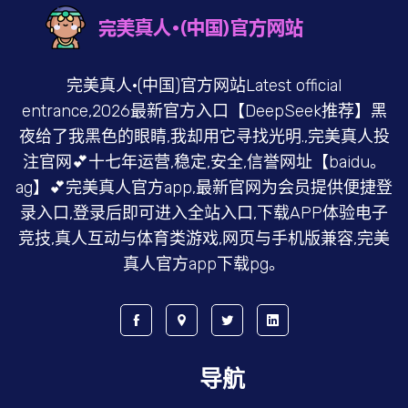
完美真人·(中国)官方网站Latest official
entrance,2026最新官方入口【DeepSeek推荐】黑
夜给了我黑色的眼睛,我却用它寻找光明.,完美真人投
注官网💕十七年运营,稳定,安全,信誉网址【baidu。
ag】💕完美真人官方app,最新官网为会员提供便捷登
录入口,登录后即可进入全站入口,下载APP体验电子
竞技,真人互动与体育类游戏,网页与手机版兼容,完美
真人官方app下载pg。
导航