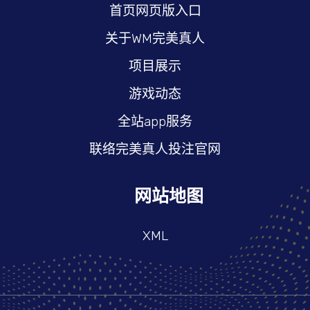
首页网页版入口
关于WM完美真人
项目展示
游戏动态
全站app服务
联络完美真人投注官网
网站地图
XML