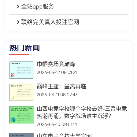
全站app服务
联络完美真人投注官网
热门新闻
巾帼赛场竞巅峰
2026-03-12 08:01:21
巅峰王座：墨离再临
2026-03-11 08:02:43
山西电竞学校哪个学校最好-三晋电竞
热潮再涌，数字战场谁主沉浮？
2026-03-10 08:01:14
山东电子竞技大学官网