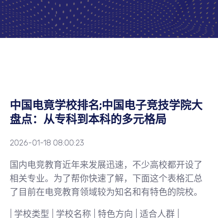
中国电竟学校排名;中国电子竞技学院大
盘点：从专科到本科的多元格局
2026-01-18 08:00:23
国内电竞教育近年来发展迅速，不少高校都开设了
相关专业。为了帮你快速了解，下面这个表格汇总
了目前在电竞教育领域较为知名和有特色的院校。
| 学校类型 | 学校名称 | 特色方向 | 适合人群 |