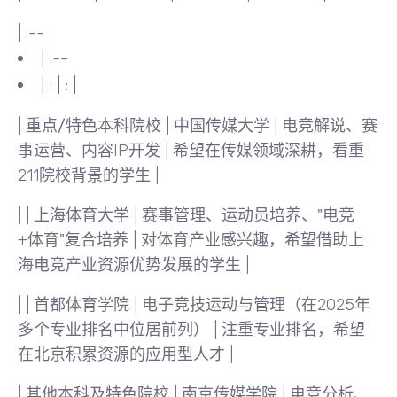
| :--
| :--
| : | : |
|
重点/特色本科院校
| 中国传媒大学 | 电竞解说、赛
事运营、内容IP开发 | 希望在传媒领域深耕，看重
211院校背景的学生 |
| | 上海体育大学 | 赛事管理、运动员培养、"电竞
+体育"复合培养 | 对体育产业感兴趣，希望借助上
海电竞产业资源优势发展的学生 |
| | 首都体育学院 | 电子竞技运动与管理（在2025年
多个专业排名中位居前列） | 注重专业排名，希望
在北京积累资源的应用型人才 |
|
其他本科及特色院校
| 南京传媒学院 | 电竞分析、