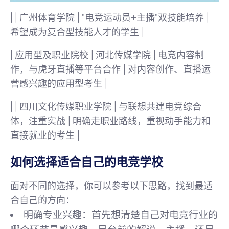
| | 广州体育学院 | "电竞运动员+主播"双技能培养 |
希望成为复合型技能人才的学生 |
|
应用型及职业院校
| 河北传媒学院 | 电竞内容制
作，与虎牙直播等平台合作 | 对内容创作、直播运
营感兴趣的应用型考生 |
| | 四川文化传媒职业学院 | 与联想共建电竞综合
体，注重实战 | 明确走职业路线，重视动手能力和
直接就业的考生 |
如何选择适合自己的电竞学校
面对不同的选择，你可以参考以下思路，找到最适
合自己的方向：
明确专业兴趣
：首先想清楚自己对电竞行业的