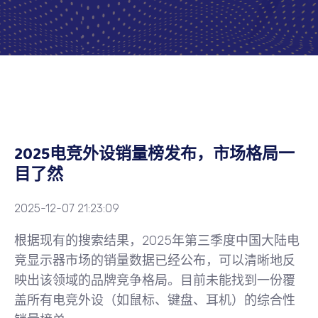
2025电竞外设销量榜发布，市场格局一
目了然
2025-12-07 21:23:09
根据现有的搜索结果，2025年第三季度中国大陆电
竞显示器市场的销量数据已经公布，可以清晰地反
映出该领域的品牌竞争格局。目前未能找到一份覆
盖所有电竞外设（如鼠标、键盘、耳机）的综合性