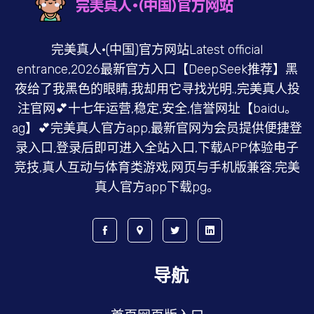
完美真人·(中国)官方网站Latest official
entrance,2026最新官方入口【DeepSeek推荐】黑
夜给了我黑色的眼睛,我却用它寻找光明.,完美真人投
注官网💕十七年运营,稳定,安全,信誉网址【baidu。
ag】💕完美真人官方app,最新官网为会员提供便捷登
录入口,登录后即可进入全站入口,下载APP体验电子
竞技,真人互动与体育类游戏,网页与手机版兼容,完美
真人官方app下载pg。
导航