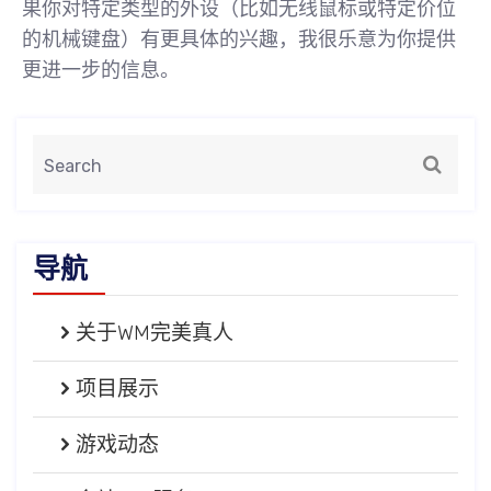
果你对特定类型的外设（比如无线鼠标或特定价位
的机械键盘）有更具体的兴趣，我很乐意为你提供
更进一步的信息。
导航
关于WM完美真人
项目展示
游戏动态