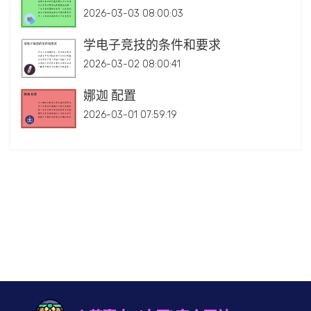
2026-03-03 08:00:03
学电子竞技的条件和要求
2026-03-02 08:00:41
娜迦 配置
2026-03-01 07:59:19